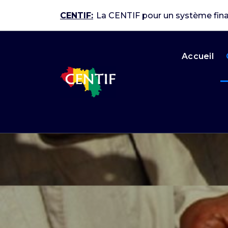
Skip
CENTIF:
La CENTIF pour un système fina
to
content
Accueil
Guinée Conformité