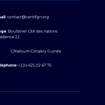
ail
: contact@centifgn.org
ège
: Boulbinet Cité des nations
sidence 22
C/Kaloum-Conakry Guinée
léphone:
+224 625 02 67 75