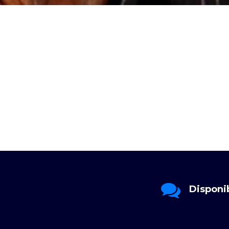
Envoyez-nous
4/7
Disponi
un message